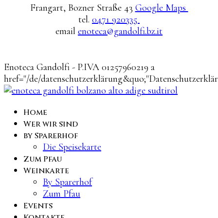
Frangart, Bozner Straße 43
Google Maps
tel.
0471 920335
email
enoteca@gandolfi.bz.it
Enoteca Gandolfi - P.IVA 01257960219 a
href="/de/datenschutzerklärung&quo;"Datenschutzerklä
Home
Wer wir sind
by Sparerhof
Die Speisekarte
Zum Pfau
Weinkarte
By Sparerhof
Zum Pfau
Events
Kontakte